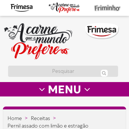
A
carne
que
o
mundo
prefere
MENU
—
Frimesa
>
>
Home
Receitas
Pernil assado com limão e estragão