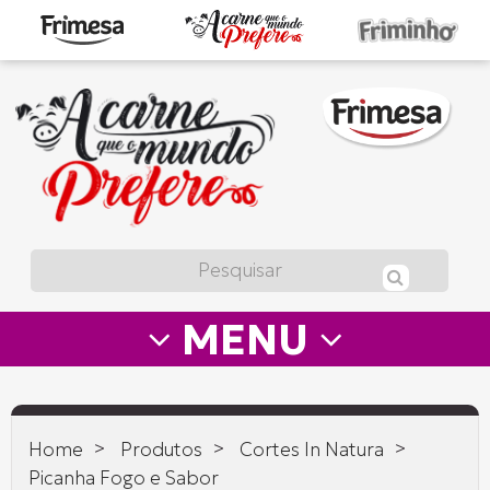
A
carne
que
o
mundo
prefere
MENU
—
Frimesa
>
>
>
Home
Produtos
Cortes In Natura
Picanha Fogo e Sabor