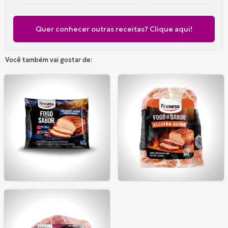
Frimesa
Frimesa
com
em
inver...
Legumes
cr...
G...
Quer conhecer outras receitas? Clique aqui!
Você também vai gostar de: