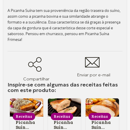
A Picanha Suína tem sua proveniência da região traseira do suíno,
assim como a picanha bovina e sua similaridade abrange o
formato e a suculência. Essa característica se dá graças à presença
da capa de gordura que é característica desse corte especial e
saboroso. Pensou em churrasco, pensou em Picanha Suína
Frimesa!
Enviar por e-mail
Compartilhar
Inspire-se com algumas das receitas feitas
com este produto:
Receitas
Receitas
Receitas
Picanha
Picanha
Picanha
Suína
Suína
Suína