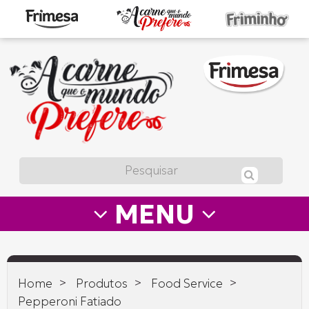
A
carne
que
o
mundo
prefere
MENU
—
Frimesa
>
>
>
Home
Produtos
Food Service
Pepperoni Fatiado