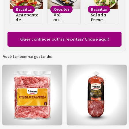
Receitas
Receitas
Receitas
Antepasto
Vol-
Salada
de
au-
fresca
salame
vent
com
com
de
presunto
Mus...
Salame
Hambu...
Quer conhecer outras receitas? Clique aqui!
Você também vai gostar de: