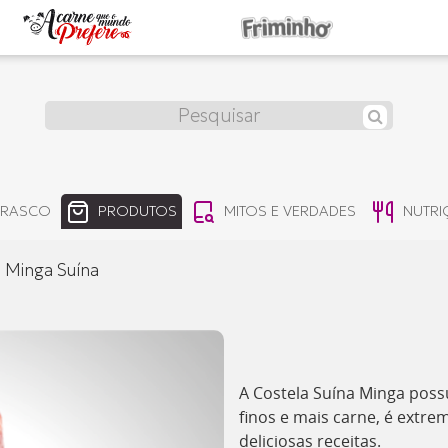
RRASCO
PRODUTOS
MITOS E VERDADES
NUTR
 Minga Suína
A Costela Suína Minga poss
finos e mais carne, é extr
deliciosas receitas.