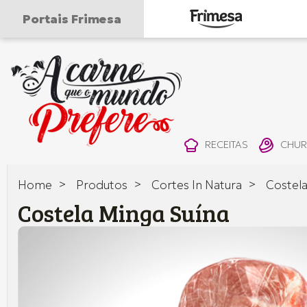
Portais Frimesa
A
carne
que
RECEITAS
CHU
o
>
>
>
Home
Produtos
Cortes In Natura
Costela
mundo
Costela Minga Suína
prefere
—
Frimesa