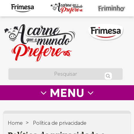
A
carne
que
o
mundo
prefere
MENU
—
Frimesa
>
Home
Política de privacidade