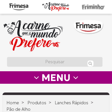
A
carne
que
o
mundo
prefere
MENU
—
Frimesa
>
>
>
Home
Produtos
Lanches Rápidos
Pão de Alho