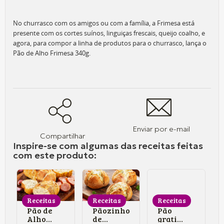
No churrasco com os amigos ou com a família, a Frimesa está
presente com os cortes suínos, linguiças frescais, queijo coalho, e
agora, para compor a linha de produtos para o churrasco, lança o
Pão de Alho Frimesa 340g.
Enviar por e-mail
Compartilhar
Inspire-se com algumas das receitas feitas
com este produto:
Receitas
Receitas
Receitas
Pão de
Pãozinho
Pão
Alho
de
gratinado