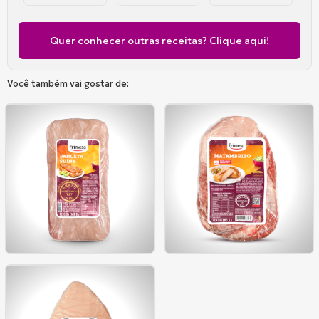
com
recheada
ao
Alcatra...
com
vinho
a...
com ...
Quer conhecer outras receitas? Clique aqui!
Você também vai gostar de: