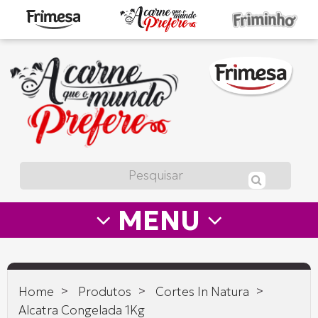
A
carne
que
o
mundo
prefere
MENU
—
Frimesa
>
>
>
Home
Produtos
Cortes In Natura
Alcatra Congelada 1Kg