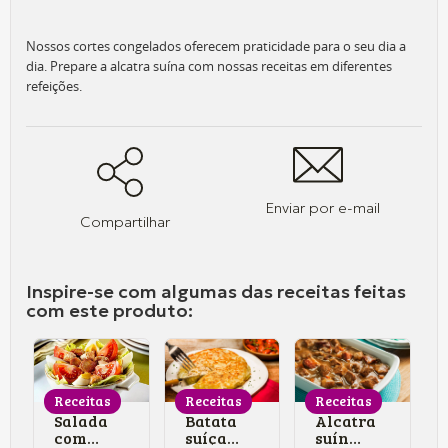
Nossos cortes congelados oferecem praticidade para o seu dia a
dia. Prepare a alcatra suína com nossas receitas em diferentes
refeições.
Enviar por e-mail
Compartilhar
Inspire-se com algumas das receitas feitas
com este produto:
Receitas
Receitas
Receitas
Salada
Batata
Alcatra
composta
suíça
suína