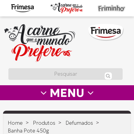
A
carne
que
o
mundo
prefere
MENU
—
Frimesa
>
>
>
Home
Produtos
Defumados
Banha Pote 450g