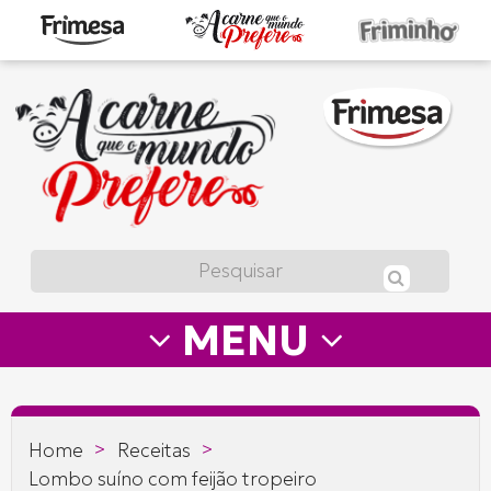
A
carne
que
o
mundo
prefere
MENU
—
Frimesa
>
>
Home
Receitas
Lombo suíno com feijão tropeiro