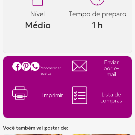
Nível
Tempo de preparo
Médio
1 h
Enviar
por e-
Recomendar
mail
receita
Lista de
Imprimir
compras
Você também vai gostar de: