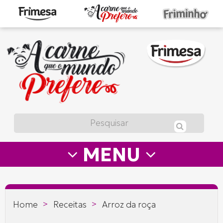
A
carne
que
o
mundo
prefere
MENU
—
Frimesa
>
>
Home
Receitas
Arroz da roça