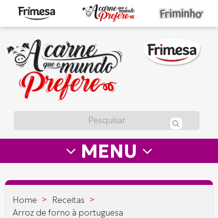
A
carne
que
o
mundo
prefere
MENU
—
Frimesa
>
>
Home
Receitas
Arroz de forno à portuguesa