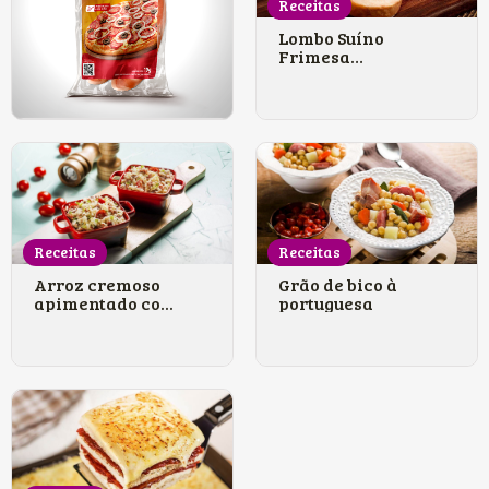
Receitas
Lombo Suíno
Frimesa
rechead...
Receitas
Receitas
Arroz cremoso
Grão de bico à
apimentado co...
portuguesa