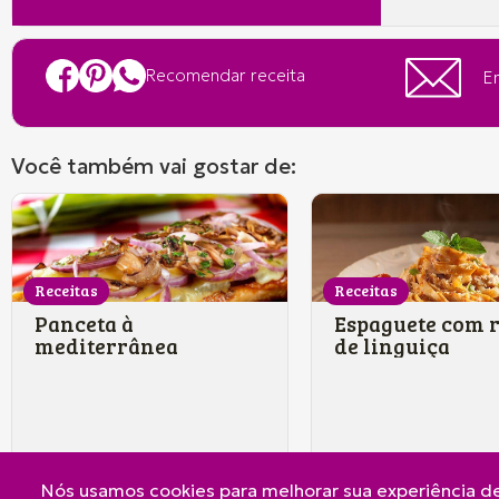
Recomendar receita
En
Você também vai gostar de:
Receitas
Receitas
Panceta à
Espaguete com 
mediterrânea
de linguiça
Nós usamos cookies para melhorar sua experiência de