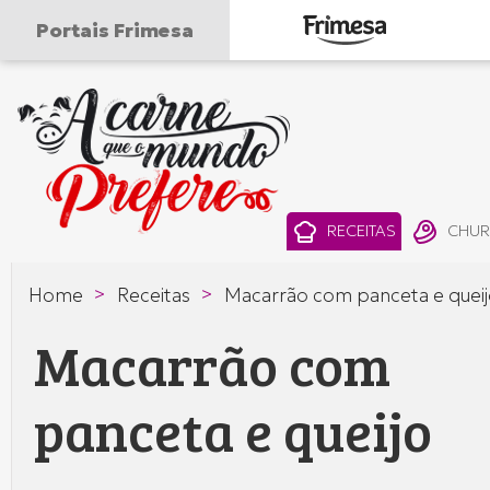
Portais Frimesa
A
carne
que
RECEITAS
CHU
o
>
>
Home
Receitas
Macarrão com panceta e quei
mundo
Macarrão com
prefere
—
panceta e queijo
Frimesa