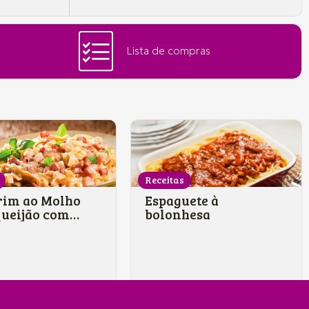
Lista de compras
Receitas
rim ao Molho
Espaguete à
queijão com
bolonhesa
ça e bacon