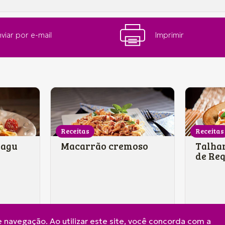
viar por e-mail
Imprimir
Receitas
Receitas
ragu
Macarrão cremoso
Talha
de Re
lingui
 navegação. Ao utilizar este site, você concorda com a