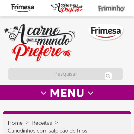
A
carne
que
o
mundo
prefere
MENU
—
Frimesa
>
>
Home
Receitas
Canudinhos com salpicão de frios