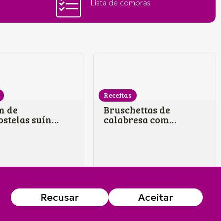
Lista de compras
Receitas
m de
Bruschettas de
stelas suínas
calabresa com
sa
maçã
Recusar
Aceitar
e Cookies