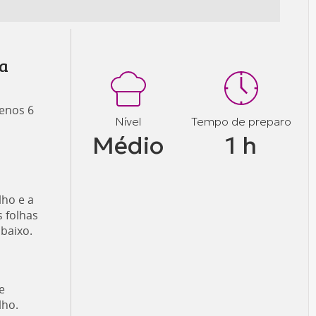
a
menos 6
Nível
Tempo de preparo
Médio
1 h
lho e a
s folhas
baixo.
e
lho.