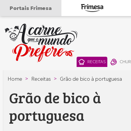
Portais Frimesa
A
carne
que
RECEITAS
CHU
o
>
>
Home
Receitas
Grão de bico à portuguesa
mundo
Grão de bico à
prefere
—
portuguesa
Frimesa