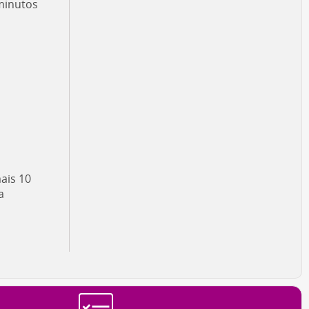
 minutos
ais 10
a