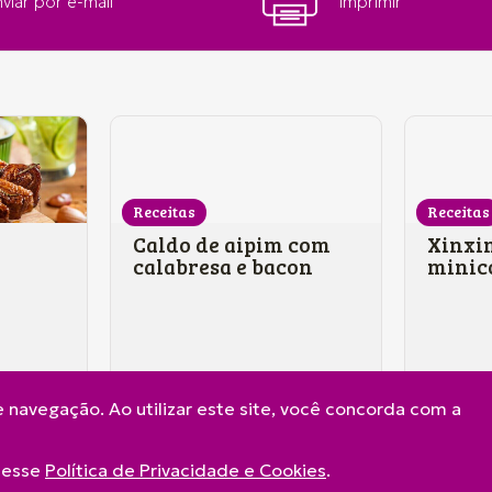
viar por e-mail
Imprimir
Receitas
Receitas
Caldo de aipim com
Xinxi
calabresa e bacon
minico
Frime
 navegação. Ao utilizar este site, você concorda com a
acesse
Política de Privacidade e Cookies
.
A Frimesa
Produtos
Contato
Política de Privacidade 