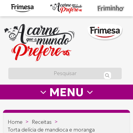
A
carne
que
o
mundo
prefere
MENU
—
Frimesa
>
>
Home
Receitas
Torta delícia de mandioca e moranga