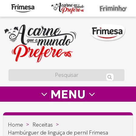
A
carne
que
o
mundo
prefere
MENU
—
Frimesa
>
>
Home
Receitas
Hambúrguer de linguiça de pernil Frimesa