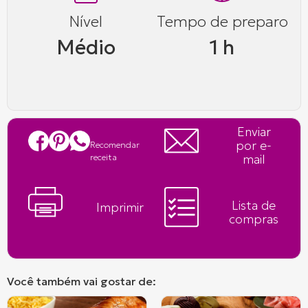
Nível
Tempo de preparo
Médio
1 h
Enviar
por e-
Recomendar
mail
receita
Lista de
Imprimir
compras
Você também vai gostar de: