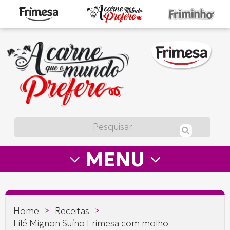
A
carne
que
o
mundo
prefere
MENU
—
Frimesa
>
>
Home
Receitas
Filé Mignon Suíno Frimesa com molho