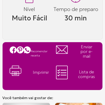
Nível
Tempo de preparo
Muito Fácil
30 min
Enviar
por e-
Recomendar
mail
receita
Lista de
Imprimir
compras
Você também vai gostar de: