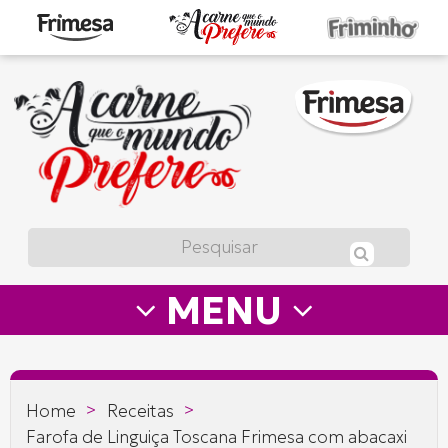
A
carne
que
o
mundo
prefere
MENU
—
Frimesa
>
>
Home
Receitas
Farofa de Linguiça Toscana Frimesa com abacaxi