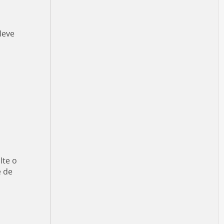
leve
lte o
e de