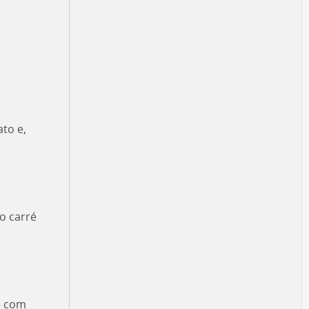
to e,
o carré
e com