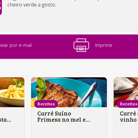
cheiro verde a gosto.
viar por e-mail
Imprimir
Receitas
Receitas
Carré Suíno
Carré 
sta
Frimesa no mel e
vinho
om
gengibre