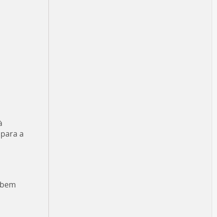
à
 para a
a bem