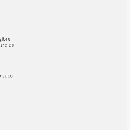
gibre
ouco de
o suco