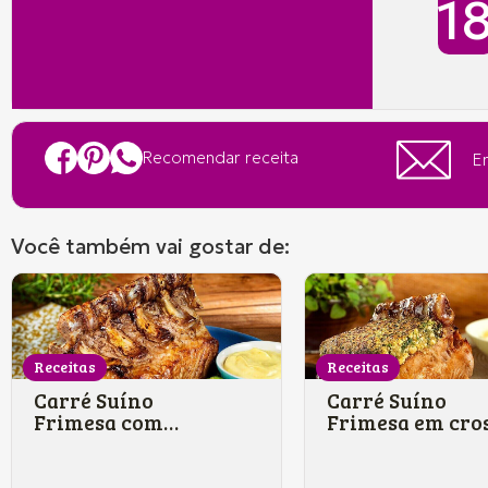
Recomendar receita
En
Você também vai gostar de:
Receitas
Receitas
Carré Suíno
Carré Suíno
Frimesa com
Frimesa em cro
panache de legumes
de amendoim c
e molho holandês
tagliatelle na
manteiga