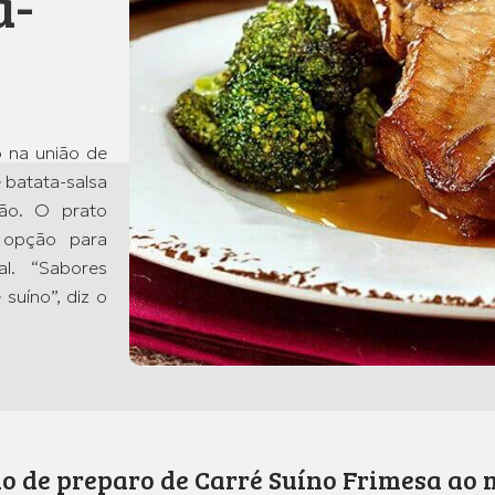
a-
o na união de
 batata-salsa
são. O prato
 opção para
l. “Sabores
suíno”, diz o
o de preparo de Carré Suíno Frimesa ao 