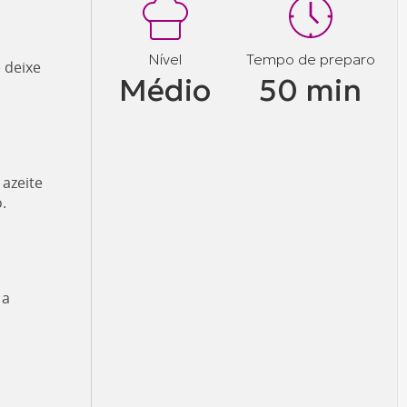
Nível
Tempo de preparo
 deixe
Médio
50 min
 azeite
.
 a