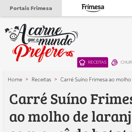
Portais Frimesa
A
carne
que
RECEITAS
CHU
o
>
>
Home
Receitas
Carré Suíno Frimesa ao molho 
mundo
Carré Suíno Frime
prefere
—
ao molho de laran
Frimesa