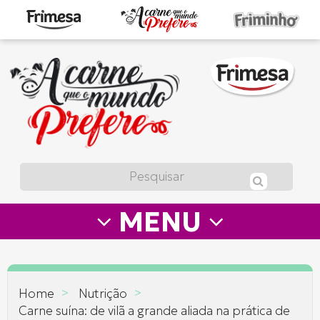
A
carne
que
o
mundo
prefere
MENU
—
Frimesa
>
>
Home
Nutrição
Carne suína: de vilã a grande aliada na prática de