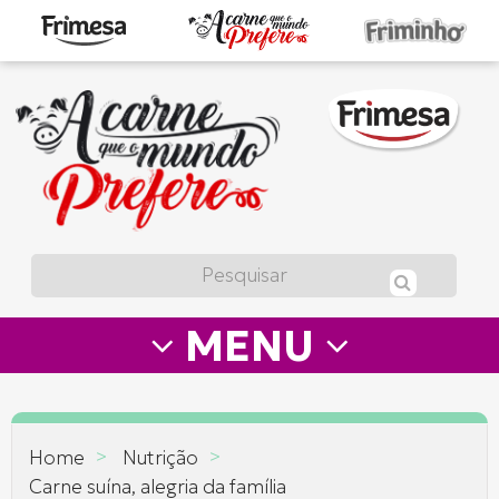
A
carne
que
o
mundo
prefere
MENU
—
Frimesa
>
>
Home
Nutrição
Carne suína, alegria da família