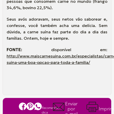
pessoas que consomem carne no mundo (frango
34,6%, bovino 22,5%).
Seus avós adoravam, seus netos vão saborear e,
confesse, você também acha uma delícia. Sem
dúvida, a carne suína faz parte do dia a dia das
famílias. Ontem, hoje e sempre.
FONTE:
disponível em
:
http://www.maiscarnesuina.com.br/especialistas/carn
suina-uma-boa-opcao-para-toda-a-familia/
Enviar
Recomendar
por
Imprim
dica
e-mail