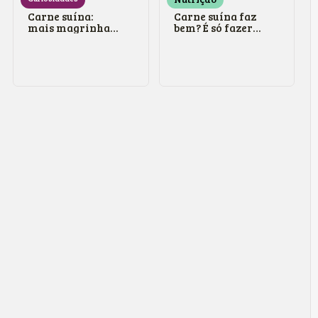
Carne suína:
Carne suína faz
mais magrinha e
bem? É só fazer
boa para o
as contas.
colesterol