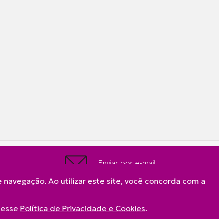
Enviar por e-mail
 navegação. Ao utilizar este site, você concorda com a
acesse
Política de Privacidade e Cookies
.
A Frimesa
Produtos
Contato
Política de Privacidade 