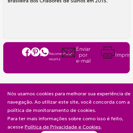
Brasileira dos Criadores de Suínos em 2015.
Enviar
Recomentade
por
Imprim
receita
e-mail
Nós usamos cookies para melhorar sua experiência de
navegação. Ao utilizar este site, você concorda com a
política de monitoramento de cookies.
A Frimesa
Produtos
Contato
Para ter mais informações sobre como isso é feito,
Política de Privacidade e Cookies
acesse
Política de Privacidade e Cookies
.