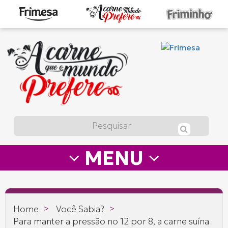
A
carne
que
o
mundo
prefere
MENU
—
Frimesa
>
>
Home
Você Sabia?
Para manter a pressão no 12 por 8, a carne suína