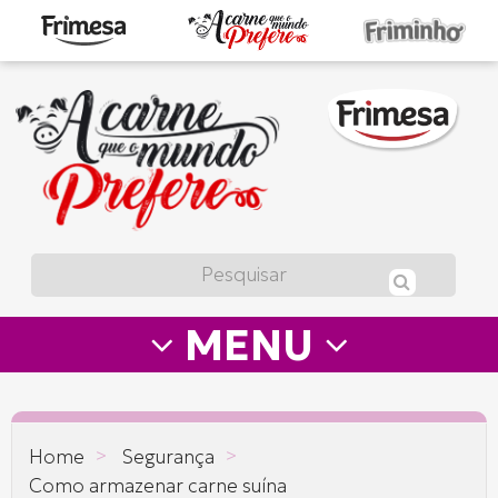
A
carne
que
o
mundo
prefere
MENU
—
Frimesa
>
>
Home
Segurança
Como armazenar carne suína