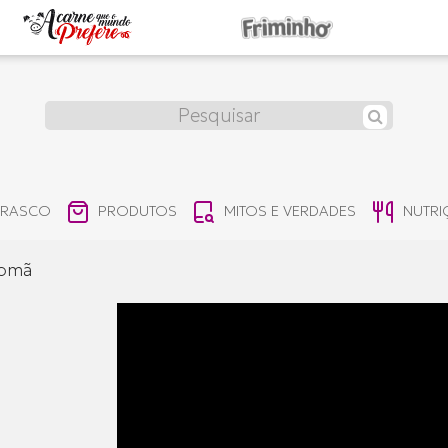
RRASCO
PRODUTOS
MITOS E VERDADES
NUTR
romã