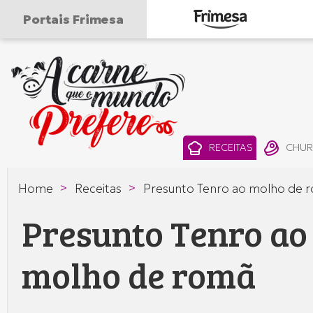
Portais Frimesa
A
carne
que
RECEITAS
CHU
o
>
>
Home
Receitas
Presunto Tenro ao molho de 
mundo
Presunto Tenro ao
prefere
—
molho de romã
Frimesa