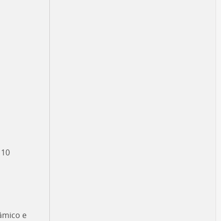
 10
âmico e