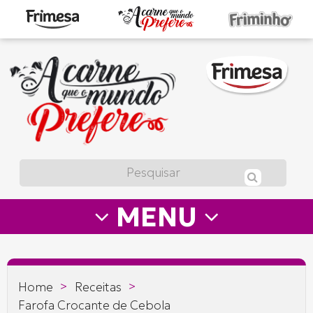
A
carne
que
o
mundo
prefere
MENU
—
Frimesa
>
>
Home
Receitas
Farofa Crocante de Cebola