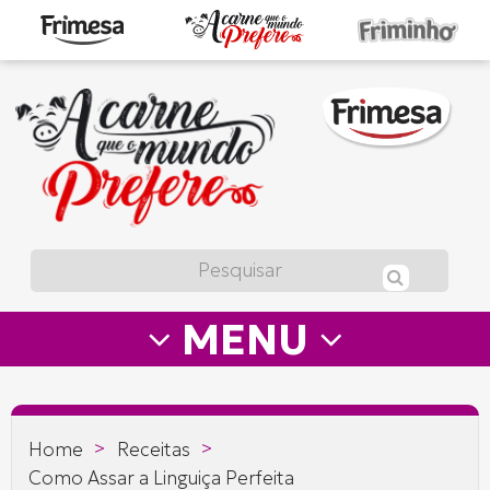
A
carne
que
o
mundo
prefere
MENU
—
Frimesa
>
>
Home
Receitas
Como Assar a Linguiça Perfeita