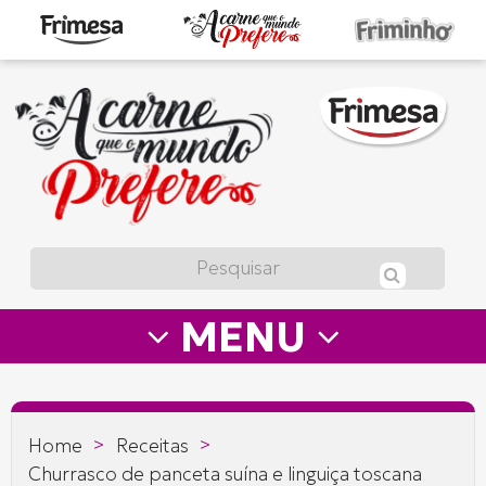
A
carne
que
o
mundo
prefere
MENU
—
Frimesa
>
>
Home
Receitas
Churrasco de panceta suína e linguiça toscana