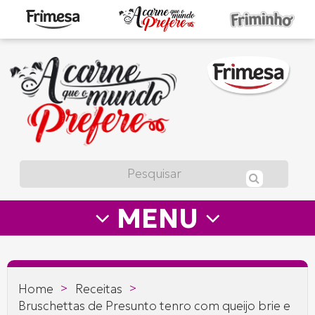
A
carne
que
o
mundo
prefere
MENU
—
Frimesa
>
>
Home
Receitas
Bruschettas de Presunto tenro com queijo brie e