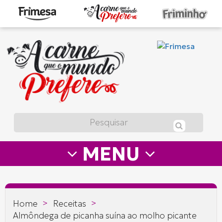
A
carne
que
o
mundo
prefere
MENU
—
Frimesa
>
>
Home
Receitas
Almôndega de picanha suína ao molho picante