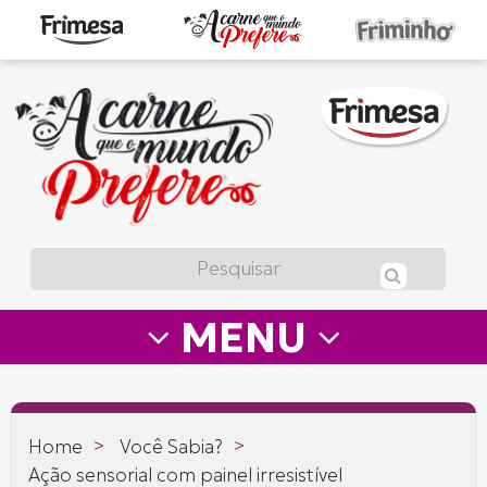
A
carne
que
o
mundo
prefere
MENU
—
Frimesa
>
>
Home
Você Sabia?
Ação sensorial com painel irresistível