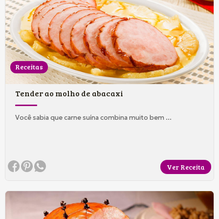
Receitas
Tender ao molho de abacaxi
Você sabia que carne suína combina muito bem ...
Ver Receita