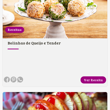
Receitas
Bolinhas de Queijo e Tender
Ver Receita