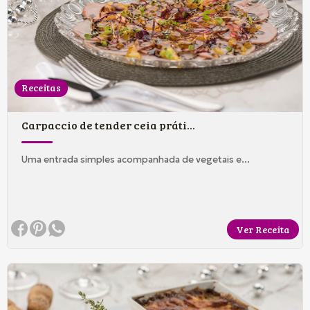
Receitas
Carpaccio de tender ceia práti...
Uma entrada simples acompanhada de vegetais e...
Ver Receita